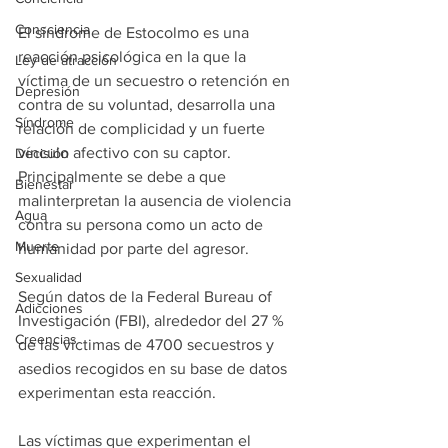
Consciencia
El síndrome de Estocolmo es una 
reacción psicológica en la que la 
Ley de atracción
víctima de un secuestro o retención en 
Depresión
contra de su voluntad, desarrolla una 
Síndrome
relación de complicidad y un fuerte 
vínculo afectivo​ con su captor. 
Decisión
Principalmente se debe a que 
Bienestar
malinterpretan la ausencia de violencia 
Agua
contra su persona como un acto de 
Muerte
humanidad por parte del agresor.
Sexualidad
Según datos de la Federal Bureau of 
Adicciones
Investigación (FBI), alrededor del 27 % 
Creencias
de las víctimas de 4700 secuestros y 
asedios recogidos en su base de datos 
experimentan esta reacción.
Las víctimas que experimentan el 