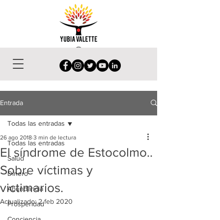
Entrada
Todas las entradas
26 ago 2018
3 min de lectura
Todas las entradas
El síndrome de Estocolmo..
Salud
Sobre víctimas y
Dinero
victimarios.
Abundancia
Actualizado:
2 feb 2020
Prosperidad
Conciencia