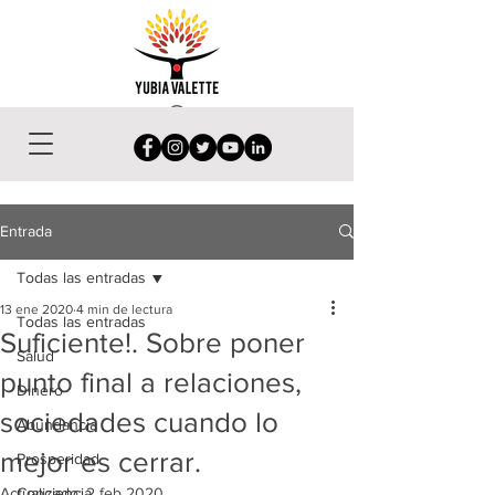
Entrada
Todas las entradas
13 ene 2020
4 min de lectura
Todas las entradas
Suficiente!. Sobre poner
Salud
punto final a relaciones,
Dinero
sociedades cuando lo
Abundancia
mejor es cerrar.
Prosperidad
Actualizado:
Conciencia
2 feb 2020