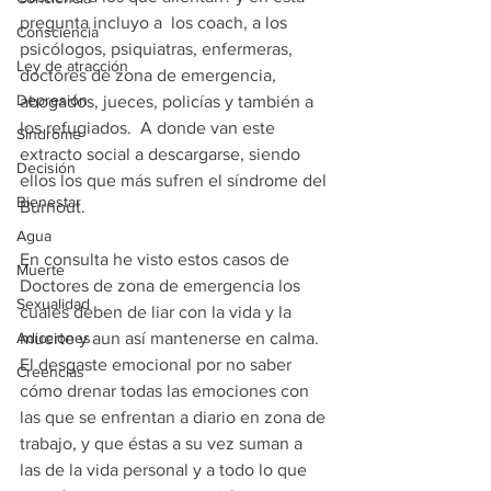
pregunta incluyo a  los coach, a los 
Consciencia
psicólogos, psiquiatras, enfermeras, 
Ley de atracción
doctores de zona de emergencia, 
Depresión
abogados, jueces, policías y también a 
los refugiados.  A donde van este 
Síndrome
extracto social a descargarse, siendo 
Decisión
ellos los que más sufren el síndrome del 
Bienestar
Burnout.
Agua
En consulta he visto estos casos de 
Muerte
Doctores de zona de emergencia los 
Sexualidad
cuales deben de liar con la vida y la 
Adicciones
muerte y aun así mantenerse en calma. 
El desgaste emocional por no saber 
Creencias
cómo drenar todas las emociones con 
las que se enfrentan a diario en zona de 
trabajo, y que éstas a su vez suman a 
las de la vida personal y a todo lo que 