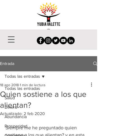
Entrada
Todas las entradas
18 ago 2018
1 min de lectura
Todas las entradas
Quien sostiene a los que
Salud
alientan?
Dinero
Actualizado:
2 feb 2020
Abundancia
Prosperidad
Siempre me he preguntado quien 
sostiene a los que alientan? y en esta 
Conciencia