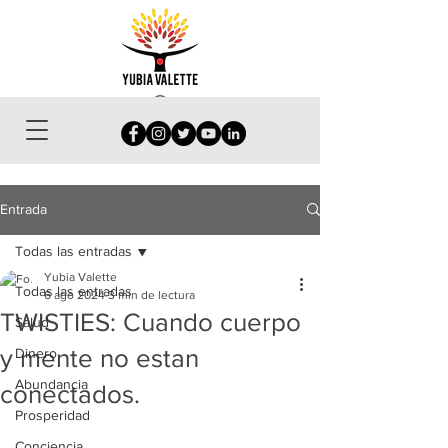
Entrada
Todas las entradas
Yubia Valette
Todas las entradas
6 ago 2024
3 min de lectura
TWISTIES: Cuando cuerpo
Salud
y mente no estan
Dinero
Abundancia
conectados.
Prosperidad
Conciencia