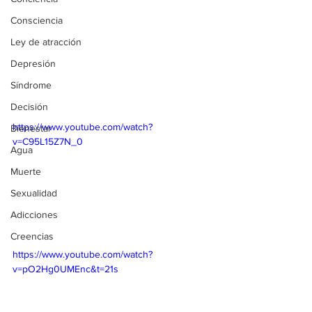
Consciencia
Ley de atracción
Depresión
Síndrome
Decisión
https://www.youtube.com/watch?
Bienestar
v=C95L15Z7N_0
Agua
Muerte
Sexualidad
Adicciones
Creencias
https://www.youtube.com/watch?
v=pO2Hg0UMEnc&t=21s