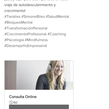
viaje de autodescubrimiento y 
crecimiento!
#Twisties
#SimoneBiles
#SaludMental
#BloqueoMental
#TransformaciónPersonal
#CrecimientoProfesional
#Coaching
#Psicología
#Mindfulness
#DesempeñoEmpresarial
Consulta Online
60