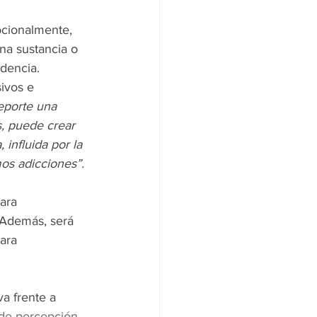
ocionalmente, 
na sustancia o 
dencia.
ivos e 
eporte una 
, puede crear 
influida por la 
mos adicciones”.
ara 
 Además, será 
ara 
a frente a 
de percepción
,