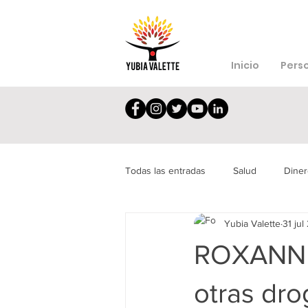
Inicio
Pers
Todas las entradas
Salud
Diner
Yubia Valette
31 jul
Depresión
Síndrome
Dec
ROXANNE.
otras dro