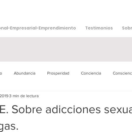
onal-Empresarial-Emprendimiento
Testimonios
Sobr
o
Abundancia
Prosperidad
Conciencia
Conscienc
 2019
3 min de lectura
isión
Bienestar
Agua
Muerte
Sexualidad
Ad
 Sobre adicciones sexua
gas.