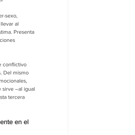
r-sexo, 
levar al 
tima. Presenta 
ciones 
conflictivo 
s. Del mismo 
mocionales, 
sirve –al igual 
sta tercera 
ente en el 