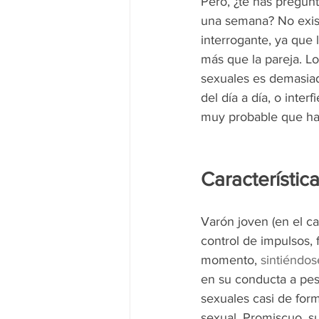
Pero, ¿te has pregun
una semana? No exist
interrogante, ya que 
más que la pareja. L
sexuales es demasiad
del día a día, o inte
muy probable que ha
Característic
Varón joven (en el c
control de impulsos, f
momento, 
sintiéndos
en su conducta a pes
sexuales casi de for
sexual. Promiscuo, s