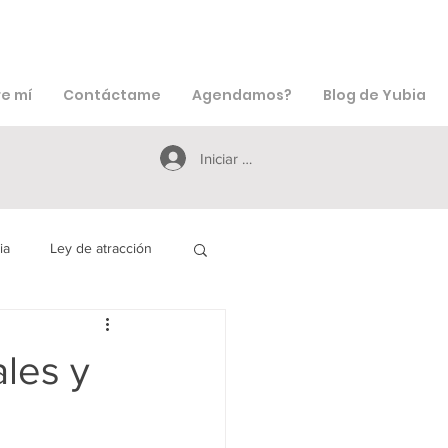
e mí
Contáctame
Agendamos?
Blog de Yubia
Iniciar sesión
ia
Ley de atracción
icciones
Creencias
les y