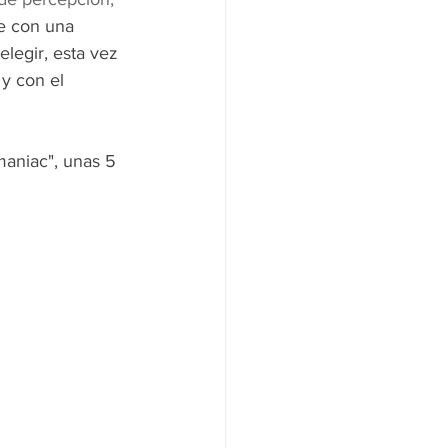
se con una 
elegir, esta vez 
y con el 
maniac", unas 5 