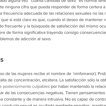
tado alguna vez “cuánta cantidad de sexo” es normal tene
e ninguna cifra que pueda responder de forma certera a 
la frecuencia adecuada de las relaciones sexuales no las
o que sí está claro es que, cuando el deseo de mantener r
o frecuente y la búsqueda de satisfacción del mismo ocu
rfiere de forma significativa trayendo consigo consecuencia
blemos de adicción al sexo.
as
aso de las mujeres recibe el nombre de 
‘ninfomanía’
). Pro
alta de concentración, etcétera. La satisfacción sólo la ob
e posteriormente culpables
 por haber mantenido la relaci
ar de las consecuencias negativas. Tienen pensamientos
ma constante y de manera intrusiva. No es capaz de contro
u conducta sexual es ocultada mediante engaños, mentiras