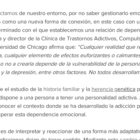
ctamos
 de nuestro entorno, por no saber gestionarlo em
s como una nueva forma de conexión, en este caso con u
rminado con el que establecemos una relación de depen
a y director de la Clínica de Trastornos Adictivos, Compuls
versidad de Chicago afirma que: 
“Cualquier realidad que r
 cualquier elemento de efectos euforizantes o calmantes
o no a crearla depende de la vulnerabilidad de la persona, 
 y la depresión, entre otros factores. No todos desarrolla
e el estudio de la 
historia familiar
 y la 
herencia g
enética
 p
spone a una persona a tener una personalidad adictiva.
onocer el contexto donde se ha desarrollado la adicción p
erar esta dependencia emocional.
 de interpretar y reaccionar de una forma más adaptativ
adicciones dejan de tener sentido. Mediante este 
cambio 