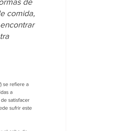
formas de 
de comida, 
 encontrar 
ra 
’
) se refiere a 
idas a 
de satisfacer 
de sufrir este 