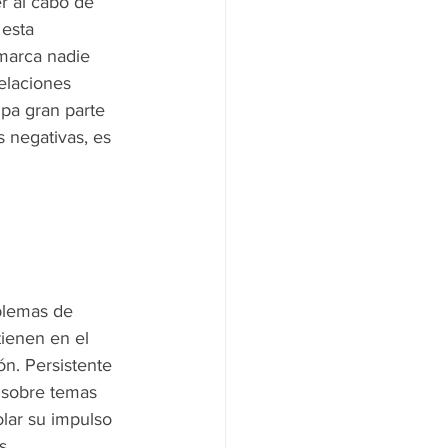
r al cabo de 
esta 
 marca nadie 
elaciones 
pa gran parte 
s negativas, es 
blemas de 
tienen en el 
ón. Persistente 
 sobre temas 
lar su impulso 
. 