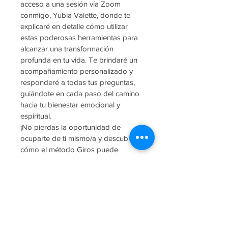
acceso a una sesión vía Zoom 
conmigo, Yubia Valette, donde te 
explicaré en detalle cómo utilizar 
estas poderosas herramientas para 
alcanzar una transformación 
profunda en tu vida. Te brindaré un 
acompañamiento personalizado y 
responderé a todas tus preguntas, 
guiándote en cada paso del camino 
hacia tu bienestar emocional y 
espiritual.
¡No pierdas la oportunidad de 
ocuparte de ti mismo/a y descubre 
cómo el método Giros puede 
transformar tu vida! Visita mi página 
web en www.yubiavalette.com para 
más información y reserva tu kit de 
trabajo Giros del Ser hoy mismo. 
Recuerda, tu potencial interior 
espera ser despertado. ¡Juntos 
podemos lograrlo!