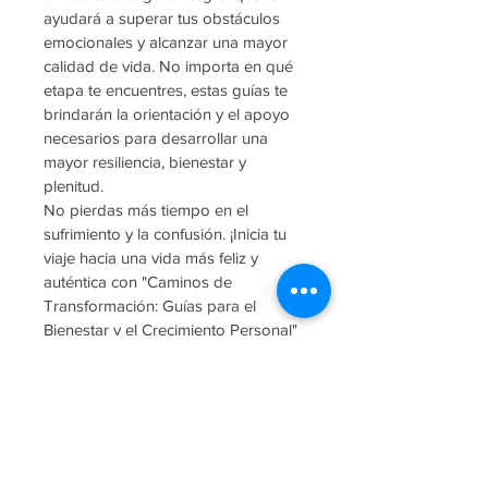
ayudará a superar tus obstáculos 
emocionales y alcanzar una mayor 
calidad de vida. No importa en qué 
etapa te encuentres, estas guías te 
brindarán la orientación y el apoyo 
necesarios para desarrollar una 
mayor resiliencia, bienestar y 
plenitud.
No pierdas más tiempo en el 
sufrimiento y la confusión. ¡Inicia tu 
viaje hacia una vida más feliz y 
auténtica con "Caminos de 
Transformación: Guías para el 
Bienestar y el Crecimiento Personal" 
de Yubia Valette!
Visita www.yubiavalette.com para 
obtener más información o para 
programar una cita. Contáctame a 
través de WhatsApp al 829-344-
1166. Recuerda, ocuparte de ti es el 