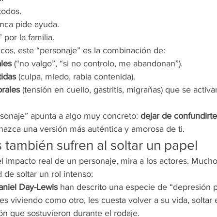
todos.
unca pide ayuda.
por la familia.
icos, este “personaje” es la combinación de:
les
 (“no valgo”, “si no controlo, me abandonan”).
idas
 (culpa, miedo, rabia contenida).
rales
 (tensión en cuello, gastritis, migrañas) que se acti
rsonaje” apunta a algo muy concreto: 
dejar de confundirt
 nazca una versión más auténtica y amorosa de ti.
s también sufren al soltar un papel
l impacto real de un personaje, mira a los actores. Mucho
d de soltar un rol intenso:
aniel Day-Lewis
 han descrito una especie de “depresión p
 viviendo como otro, les cuesta volver a su vida, soltar e
ón que sostuvieron durante el rodaje.