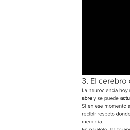
3. El cerebro
La neurociencia hoy 
abre
 y se puede 
actu
Si en ese momento ap
recibir respeto dond
memoria.
En paralelo, las tera