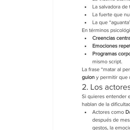
La salvadora de 
La fuerte que n
La que “aguanta” 
En términos psicológ
Creencias centra
Emociones repet
Programas corpo
mismo script.
La frase “matar al pe
guion
 y permitir que
2. Los actore
Si quieres entender e
hablan de la dificulta
Actores como 
D
después de meses
gestos, la emoci