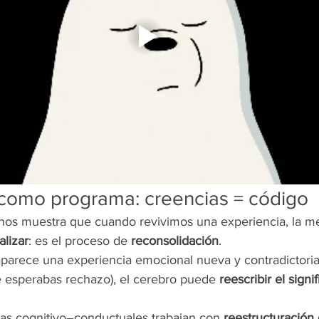
 como programa: creencias = código
nos muestra que cuando revivimos una experiencia, la m
alizar
: es el proceso de 
reconsolidación
.
arece una experiencia emocional nueva y contradictoria 
e esperabas rechazo), el cerebro puede 
reescribir el signi
pias cognitivo–conductuales trabajan con 
reestructuración 