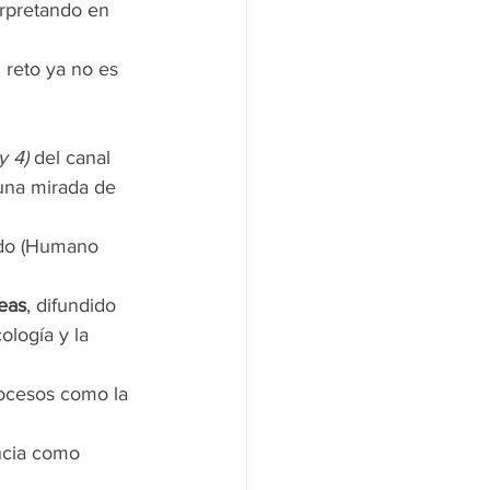
erpretando en 
l reto ya no es 
y 4)
 del canal 
una mirada de 
edo (Humano 
reas
, difundido 
ología y la 
rocesos como la 
encia como 