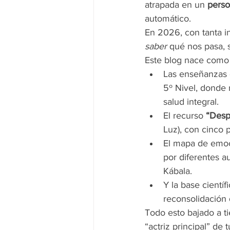
atrapada en un 
perso
automático.
En 2026, con tanta inf
saber
 qué nos pasa, 
Este blog nace como 
Las enseñanzas 
5º Nivel, donde 
salud integral.
El recurso 
“Desp
Luz), con cinco 
El mapa de emoc
por diferentes a
Kábala.
Y la base cientí
reconsolidación 
Todo esto bajado a ti
“actriz principal” de t