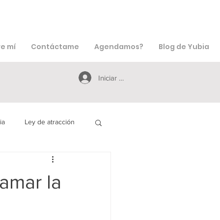
e mí
Contáctame
Agendamos?
Blog de Yubia
Iniciar sesión
ia
Ley de atracción
icciones
Creencias
amar la