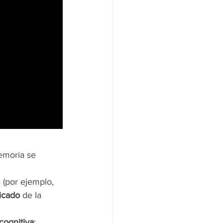
emoria se 
(por ejemplo, 
ficado
 de la 
cognitiva
: 