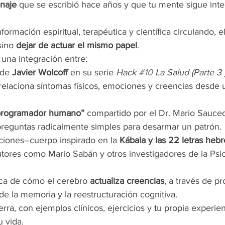
naje
 que se escribió hace años y que tu mente sigue int
ormación espiritual, terapéutica y científica circulando, e
sino 
dejar de actuar el mismo papel
.
una integración entre:
de 
Javier Wolcoff
 en su serie 
Hack 
#10
 La Salud (Parte 3 
relaciona síntomas físicos, emociones y creencias desde 
rogramador humano”
 compartido por el Dr. Mario Sauc
preguntas radicalmente simples para desarmar un patrón.
iones–cuerpo inspirado en la 
Kábala y las 22 letras heb
utores como Mario Sabán y otros investigadores de la Psic
fica de cómo el cerebro 
actualiza creencias
, a través de p
de la memoria y la reestructuración cognitiva.
erra, con ejemplos clínicos, ejercicios y tu propia experi
u vida.