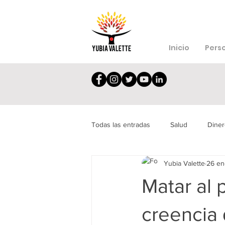
Inicio
Pers
Todas las entradas
Salud
Diner
Yubia Valette
26 en
Depresión
Síndrome
Dec
Matar al
creencia