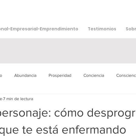
onal-Empresarial-Emprendimiento
Testimonios
Sobr
o
Abundancia
Prosperidad
Conciencia
Conscienc
e
7 min de lectura
isión
Bienestar
Agua
Muerte
Sexualidad
Ad
 personaje: cómo desprogr
 que te está enfermando