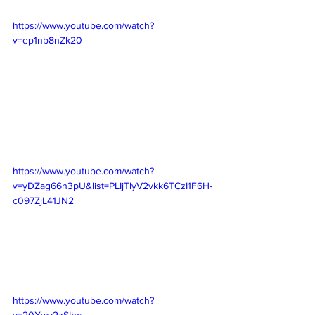
https://www.youtube.com/watch?
v=ep1nb8nZk20
https://www.youtube.com/watch?
v=yDZag66n3pU&list=PLIjTlyV2vkk6TCzI1F6H-
c097ZjL41JN2
https://www.youtube.com/watch?