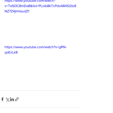
https://www.youtube.com/watch?
v=TdSI3C8mDa8&list=PLoib8kTcPdo4845l2Iz8
NZ7Z4jhHaudZ1
https://www.youtube.com/watch?v=gRN-
ypEzLk8