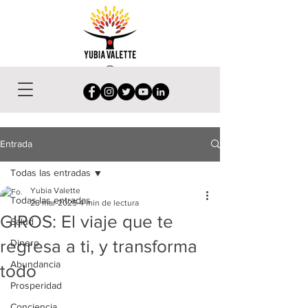
Entrada
Todas las entradas
Yubia Valette
Todas las entradas
28 mar 2025
4 min de lectura
GIROS: El viaje que te
Salud
regresa a ti, y transforma
Dinero
Abundancia
todo
Prosperidad
Conciencia