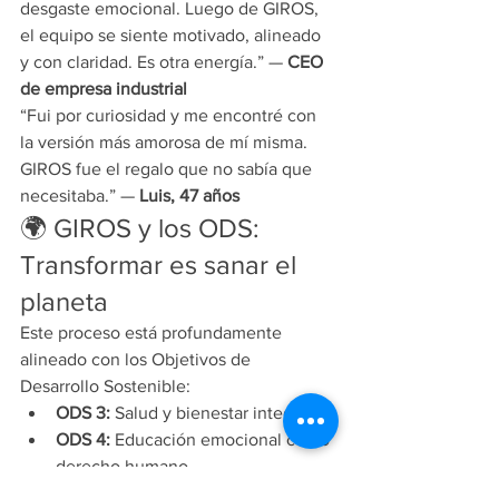
desgaste emocional. Luego de GIROS, 
el equipo se siente motivado, alineado 
y con claridad. Es otra energía.” — 
CEO 
de empresa industrial
“Fui por curiosidad y me encontré con 
la versión más amorosa de mí misma. 
GIROS fue el regalo que no sabía que 
necesitaba.” — 
Luis, 47 años
🌍 GIROS y los ODS: 
Transformar es sanar el 
planeta
Este proceso está profundamente 
alineado con los Objetivos de 
Desarrollo Sostenible:
ODS 3:
 Salud y bienestar integral
ODS 4:
 Educación emocional como 
derecho humano
ODS 5:
 Equidad desde lo interno