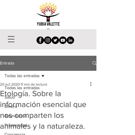
Entrada
Todas las entradas
20 oct 2020
11 min de lectura
Todas las entradas
Etología. Sobre la
Salud
información esencial que
Dinero
nos comparten los
Abundancia
animales y la naturaleza.
Prosperidad
Conciencia