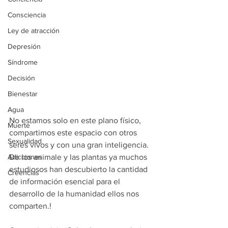
Consciencia
Ley de atracción
Depresión
Síndrome
Decisión
Bienestar
Agua
No estamos solo en este plano físico, 
Muerte
compartimos este espacio con otros 
Sexualidad
seres vivos y con una gran inteligencia. 
Adicciones
De los animale y las plantas ya muchos 
estudiosos han descubierto la cantidad 
Creencias
de información esencial para el 
desarrollo de la humanidad ellos nos 
comparten.!