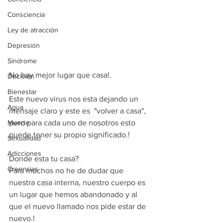
Consciencia
Ley de atracción
Depresión
Síndrome
No hay mejor lugar que casa!.
Decisión
Bienestar
Este nuevo virus nos esta dejando un 
Agua
mensaje claro y este es  "volver a casa", 
Muerte
pero para cada uno de nosotros esto 
puede tener su propio significado.!
Sexualidad
Adicciones
Donde esta tu casa?
Creencias
Para muchos no he de dudar que 
nuestra casa interna, nuestro cuerpo es 
un lugar que hemos abandonado y al 
que el nuevo llamado nos pide estar de 
nuevo.!