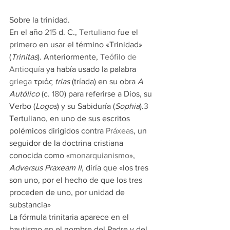
Sobre la trinidad.
En el año 
215
 d. C., 
Tertuliano
 fue el 
primero en usar el término «Trinidad» 
(
Trinitas
). Anteriormente, 
Teófilo de 
Antioquía
 ya había usado la palabra 
griega
 τριάς 
trias
 (tríada) en su obra 
A 
Autólico
 (c. 
180
) para referirse a Dios, su 
Verbo (
Logos
) y su Sabiduría (
Sophia
).
3
​ 
Tertuliano, en uno de sus escritos 
polémicos dirigidos contra 
Práxeas
, un 
seguidor de la doctrina cristiana 
conocida como «
monarquianismo
», 
Adversus Praxeam II
, diría que «los tres 
son uno, por el hecho de que los tres 
proceden de uno, por unidad de 
substancia»
La fórmula trinitaria aparece en el 
bautismo en el nombre del Padre y del 