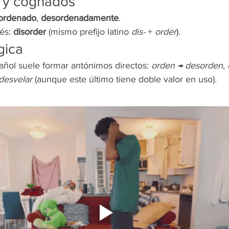
a y cognados
ordenado
, 
desordenadamente
.
és: 
disorder
 (mismo prefijo latino 
dis-
 + 
order
).
gica
añol suele formar antónimos directos: 
orden → desorden
, 
 desvelar
 (aunque este último tiene doble valor en uso).