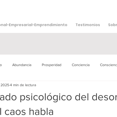
onal-Empresarial-Emprendimiento
Testimonios
Sobr
o
Abundancia
Prosperidad
Conciencia
Conscienc
 2025
4 min de lectura
isión
Bienestar
Agua
Muerte
Sexualidad
Ad
icado psicológico del deso
l caos habla