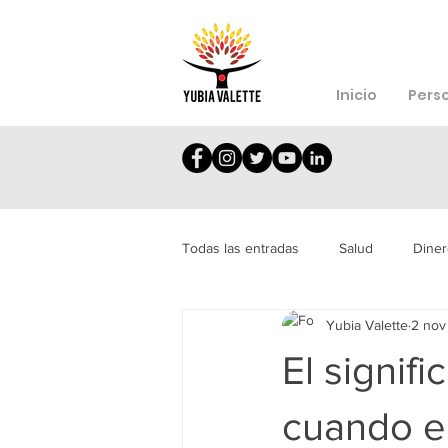
Inicio
Pers
Todas las entradas
Salud
Diner
Yubia Valette
2 nov
Depresión
Síndrome
Dec
El signif
cuando e