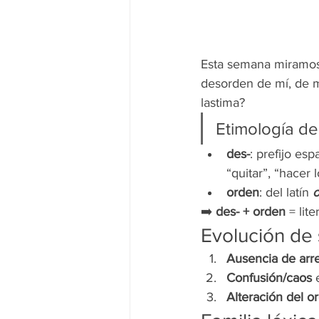
Esta semana miramos
desorden de mí, de m
lastima?
Etimología de
des-
: prefijo esp
“quitar”, “hacer 
orden
: del latín 
o
➡️ 
des- + orden
 = lit
Evolución de 
Ausencia de arr
Confusión/caos
 
Alteración del o