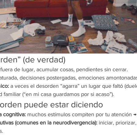
rden” (de verdad)
 fuera de lugar, acumular cosas, pendientes sin cerrar.
aturada, decisiones postergadas, emociones amontonadas
ico:
 a veces el desorden “agarra” un lugar que faltó (duelo
d familiar (“en mi casa guardamos por si acaso”).
sorden puede estar diciendo
 cognitiva:
 muchos estímulos compiten por tu atención → 
cutivas (comunes en la neurodivergencia):
 iniciar, priorizar
s.