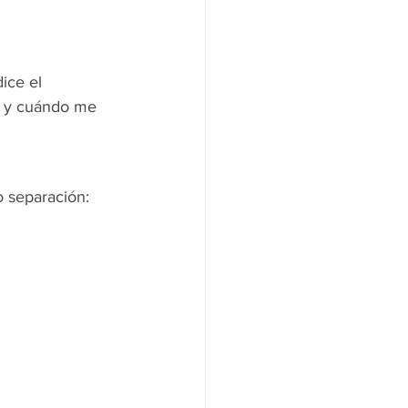
ice el 
o y cuándo me 
o separación: 