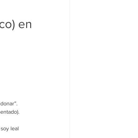
co) en 
“donar”.
 sentado).
soy leal 