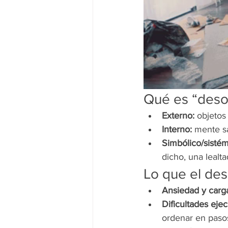
Qué es “deso
Externo:
 objetos
Interno:
 mente s
Simbólico/sistém
dicho, una lealta
Lo que el de
Ansiedad y carga
Dificultades eje
ordenar en paso