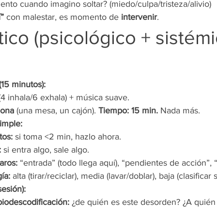
nto cuando imagino soltar? (miedo/culpa/tristeza/alivio)
í”
 con malestar, es momento de 
intervenir
.
tico (psicológico + sistémi
15 minutos):
(4 inhala/6 exhala) + música suave.
zona
 (una mesa, un cajón). 
Tiempo: 15 min.
 Nada más.
imple:
tos:
 si toma <2 min, hazlo ahora.
:
 si entra algo, sale algo.
aros:
 “entrada” (todo llega aquí), “pendientes de acción”, 
ía:
 alta (tirar/reciclar), media (lavar/doblar), baja (clasificar
esión):
iodescodificación:
 ¿de quién es este desorden? ¿A quién 