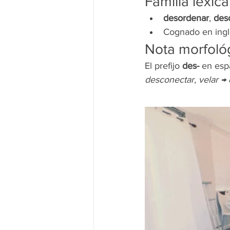
Familia léxic
desordenar
, 
des
Cognado en ingl
Nota morfoló
El prefijo 
des-
 en esp
desconectar
, 
velar →