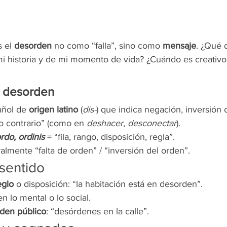
 el 
desorden
 no como “falla”, sino como 
mensaje
. ¿Qué d
i historia y de mi momento de vida? ¿Cuándo es creativ
 
desorden
añol de 
origen latino
 (
dis-
) que indica negación, inversión 
lo contrario” (como en 
deshacer
, 
desconectar
).
rdo, ordinis
 = “fila, rango, disposición, regla”.
eralmente “falta de orden” / “inversión del orden”.
sentido
eglo
 o disposición: “la habitación está en desorden”.
en lo mental o lo social.
rden público
: “desórdenes en la calle”.