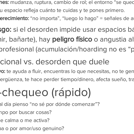
nes:
 mudanza, ruptura, cambio de rol; el entorno “se qued
tu espacio refleja cuánto te cuidas y te pones primero.
erecimiento:
 “no importa”, “luego lo hago” = señales de
sgo:
 si el desorden impide usar espacios b
ir, bañarte), hay 
peligro físico
 o angustia al
rofesional (acumulación/hoarding no es “p
cional vs. desorden que duele
vo:
 te ayuda a fluir, encuentras lo que necesitas, no te gen
vergüenza, te hace perder tiempo/dinero, afecta sueño, tra
-chequeo (rápido)
al día pienso “no sé por dónde comenzar”?
empo por buscar cosas?
me calma o me activa?
pa o por amor/uso genuino?