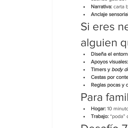
Narrativa:
 carta 
Anclaje sensorial
Si eres n
alguien q
Diseña el entorn
Apoyos visuales:
Timers y 
body d
Cestas por conte
Reglas pocas y c
Para fami
Hogar:
 10 minuto
Trabajo:
 “poda” q