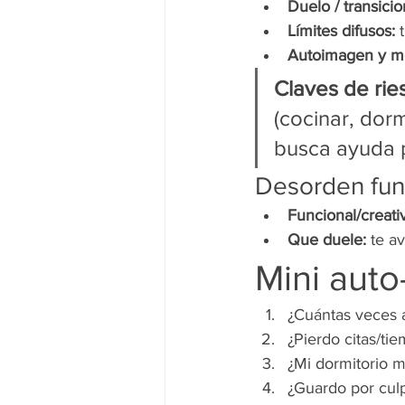
Duelo / transicio
Límites difusos:
 
Autoimagen y m
Claves de rie
(cocinar, dorm
busca ayuda p
Desorden fun
Funcional/creati
Que duele:
 te a
Mini auto
¿Cuántas veces 
¿Pierdo citas/ti
¿Mi dormitorio 
¿Guardo por cul