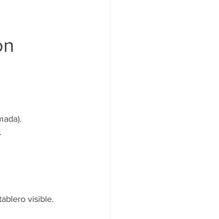
on 
mada).
.
ablero visible.