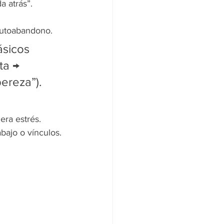
a atrás”.
 autoabandono.
ásicos 
ta → 
ereza”).
era estrés.
bajo o vínculos.