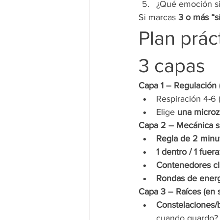
¿Qué emoción sie
Si marcas 
3 o más “s
Plan prác
3 capas
Capa 1 – Regulación (
Respiración 4-6 
Elige 
una micro
Capa 2 – Mecánica s
Regla de 2 minu
1 dentro / 1 fuera
Contenedores cl
Rondas de energ
Capa 3 – Raíces (en s
Constelaciones/b
cuando guardo?