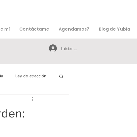
e mí
Contáctame
Agendamos?
Blog de Yubia
Iniciar sesión
ia
Ley de atracción
icciones
Creencias
rden: