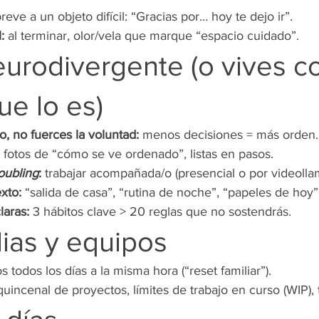
breve a un objeto difícil: “Gracias por… hoy te dejo ir”.
:
 al terminar, olor/vela que marque “espacio cuidado”.
eurodivergente (o vives c
ue lo es)
o, no fuerces la voluntad:
 menos decisiones = más orden.
 fotos de “cómo se ve ordenado”, listas en pasos.
oubling
:
 trabajar acompañada/o (presencial o por videolla
xto:
 “salida de casa”, “rutina de noche”, “papeles de hoy”
laras:
 3 hábitos clave > 20 reglas que no sostendrás.
lias y equipos
s todos los días a la misma hora (“reset familiar”).
uincenal de proyectos, límites de trabajo en curso (WIP), t