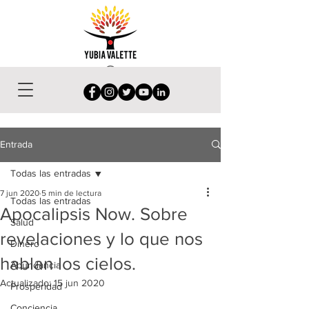
Entrada
Todas las entradas
7 jun 2020
5 min de lectura
Todas las entradas
Apocalipsis Now. Sobre
Salud
revelaciones y lo que nos
Dinero
hablan los cielos.
Abundancia
Actualizado:
15 jun 2020
Prosperidad
Conciencia