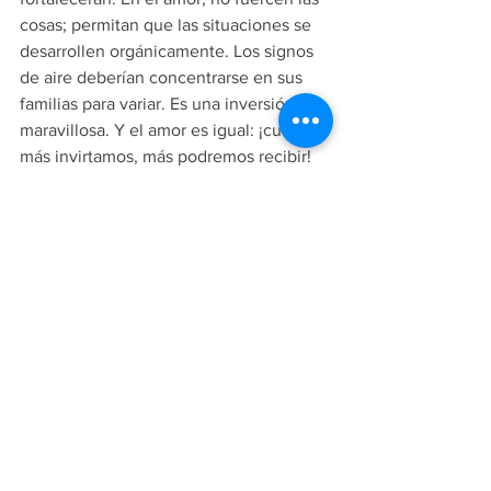
cosas; permitan que las situaciones se 
desarrollen orgánicamente. Los signos 
de aire deberían concentrarse en sus 
familias para variar. Es una inversión 
maravillosa. Y el amor es igual: ¡cuanto 
más invirtamos, más podremos recibir! 
Los signos de agua no están muy 
cómodos, pero Venus los está 
ayudando a progresar este mes. ¡Es un 
momento excelente para declarar su 
amor!
Sobre astrólogos
Anand es el astrólogo y tiene 
un posgrado en su materia especial, 
en Microbiología ayurvédica. Además, 