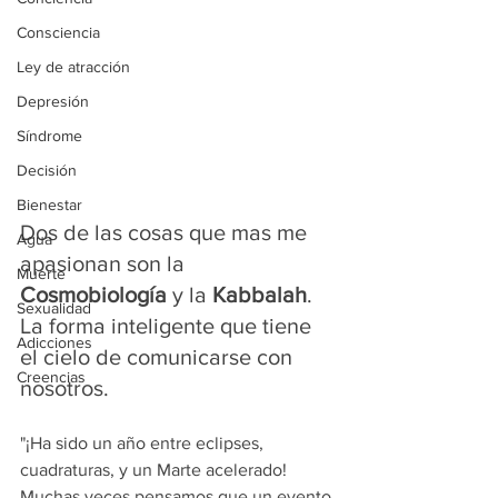
Consciencia
Ley de atracción
Depresión
Síndrome
Decisión
Bienestar
Dos de las cosas que mas me 
Agua
apasionan son la 
Muerte
Cosmobiología
 y la 
Kabbalah
. 
Sexualidad
La forma inteligente que tiene 
Adicciones
el cielo de comunicarse con 
Creencias
nosotros.
"¡Ha sido un año entre eclipses, 
cuadraturas, y un Marte acelerado! 
Muchas veces pensamos que un evento 