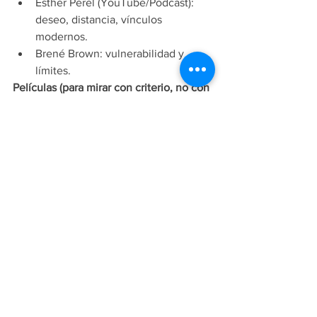
Esther Perel (YouTube/Podcast): 
deseo, distancia, vínculos 
modernos.
Brené Brown: vulnerabilidad y 
límites.
Películas (para mirar con criterio, no con 
drama)
Marriage Story
 (duelo y 
negociación del vínculo).
Her
 (amor, proyección y soledad 
contemporánea).
Eternal Sunshine…
 (memoria y 
repetición emocional).
Cierre: San Valentín sin 
mentira
Si hoy estás enamorado, que el amor no 
sea una excusa para 
perderte.Si
 hoy 
estás en desamor, que el dolor no sea 