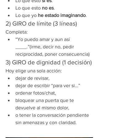
Lo que esto 
sí es
.
Lo que esto 
no es
.
Lo que yo 
he estado imaginando
.
2) GIRO de límite (3 líneas)
Completa:
“Yo puedo amar y aun así 
____.”(irme, decir no, pedir 
reciprocidad, poner consecuencia)
3) GIRO de dignidad (1 decisión)
Hoy elige una sola acción:
dejar de revisar,
dejar de escribir “para ver si…”
ordenar fotos/chat,
bloquear una puerta que te 
devuelve al mismo dolor,
o tener la conversación pendiente 
sin amenazas y con claridad.