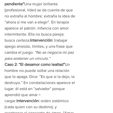
pendiente”
Una mujer brillante 
(profesional, líder) se da cuenta de que 
no extraña al hombre: extraña la idea de 
“ahora sí me van a elegir”. En terapia 
aparece el patrón: infancia con amor 
intermitente. Ella no busca pareja: 
busca 
certeza
.
Intervención:
 trabajar 
apego ansioso, límites, y una frase que 
cambia el juego: 
“No se negocia mi paz 
para sostener un vínculo.”
Caso 2: “El desamor como lealtad”
Un 
hombre no puede soltar una relación 
que lo apaga. Dice: “Es que si la dejo, la 
destruyo.” En constelaciones aparece el 
lugar: él está en “salvador” porque 
aprendió que amar = 
cargar.
Intervención:
 orden sistémico 
(cada quien con su destino), y 
reentrenar el concepto de amor: 
“Amar 