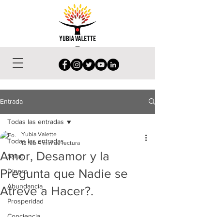
Entrada
Todas las entradas
Yubia Valette
Todas las entradas
13 feb
4 min de lectura
Amor, Desamor y la
Salud
Pregunta que Nadie se
Dinero
Abundancia
Atreve a Hacer?.
Prosperidad
Conciencia