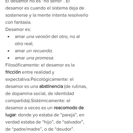
El desamor no es “no sentir”. El 
desamor es cuando el sistema deja de 
sostenerse y la mente intenta resolverlo 
con fantasía.
Desamor es:
amar 
una versión
 del otro, no al 
otro real;
amar 
un recuerdo
;
amar 
una promesa
.
Filosóficamente: el desamor es la 
fricción
 entre realidad y 
expectativa.Psicológicamente: el 
desamor es una 
abstinencia
 (de rutinas, 
de dopamina social, de identidad 
compartida).Sistémicamente: el 
desamor a veces es un 
reacomodo de 
lugar
: donde yo estaba de “pareja”, en 
verdad estaba de “hijo”, de “salvador”, 
de “padre/madre”, o de “deudor”.