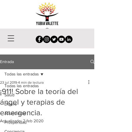
Entrada
Todas las entradas
23 jul 2019
4 min de lectura
Todas las entradas
¡911! Sobre la teoría del
Salud
ángel y terapias de
Dinero
emergencia.
Abundancia
Actualizado:
2 feb 2020
Prosperidad
Conciencia