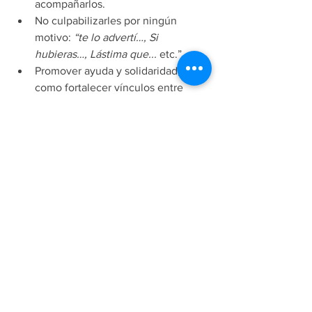
acompañarlos. 
No culpabilizarles por ningún 
motivo: 
“te lo advertí…, Si 
hubieras…, Lástima que...
 etc.” 
Promover ayuda y solidaridad, así 
como fortalecer vínculos entre 
familiares y amigos. 
Proveer información suficiente. 
Estimularlos a participar en las 
tareas de la vida cotidiana. 
Comprender y aceptar el enfado y 
otros sentimientos de los 
afectados. 
No decirles que tienen 
“suerte de 
que no les fue peor”
. 
Las personas traumatizadas no 
encuentran consuelo en esas 
frases. En cambio, se puede 
expresar que lamenta lo sucedido y 