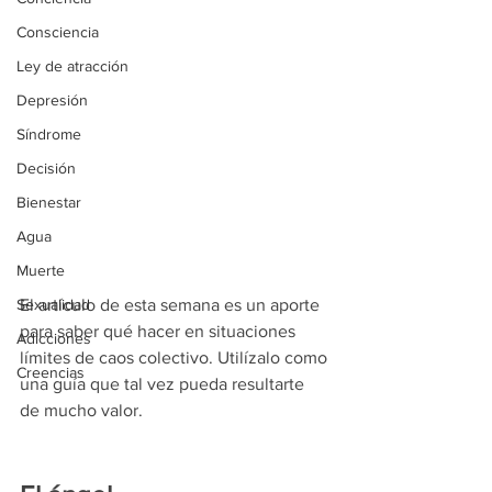
Consciencia
Ley de atracción
Depresión
Síndrome
Decisión
Bienestar
Agua
Muerte
Sexualidad
El artículo de esta semana es un aporte 
para saber qué hacer en situaciones 
Adicciones
límites de caos colectivo. Utilízalo como 
Creencias
una guía que tal vez pueda resultarte 
de mucho valor.