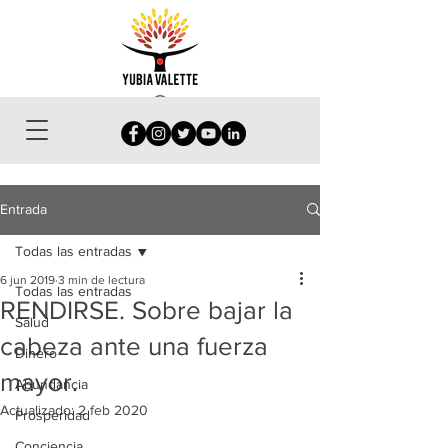
Entrada
Todas las entradas
6 jun 2019
3 min de lectura
Todas las entradas
RENDIRSE. Sobre bajar la
Salud
cabeza ante una fuerza
Dinero
mayor.
Abundancia
Actualizado:
2 feb 2020
Prosperidad
Conciencia