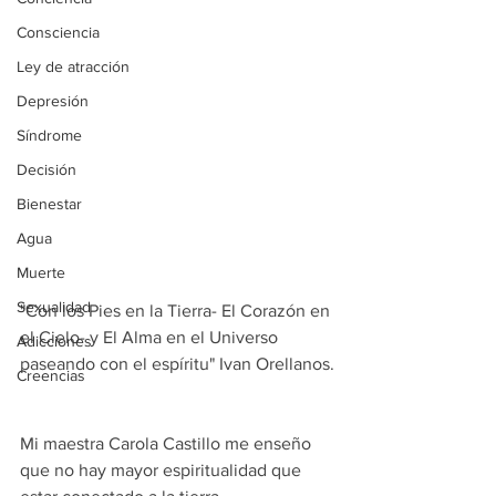
Consciencia
Ley de atracción
Depresión
Síndrome
Decisión
Bienestar
Agua
Muerte
Sexualidad
"Con los Pies en la Tierra- El Corazón en 
el Cielo- y El Alma en el Universo 
Adicciones
paseando con el espíritu" Ivan Orellanos.
Creencias
Mi maestra Carola Castillo me enseño 
que no hay mayor espiritualidad que 