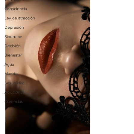
Consciencia
Ley de atracción
Depresión
Síndrome
Decisión
Bienestar
Agua
Muerte
Sexualidad
Adicciones
Creencias