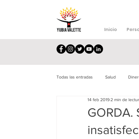
Inicio
Pers
Todas las entradas
Salud
Diner
14 feb 2019
2 min de lectu
Depresión
Síndrome
Dec
GORDA. S
insatisfe