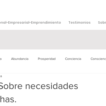
onal-Empresarial-Emprendimiento
Testimonios
Sobr
o
Abundancia
Prosperidad
Conciencia
Conscienc
ra
isión
Bienestar
Agua
Muerte
Sexualidad
Ad
obre necesidades
chas.