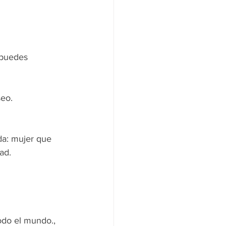
puedes 
seo.
da: mujer que 
ad.
odo el mundo., 