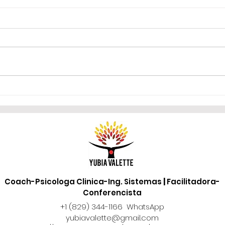
La IA no te va a sanar sola.
“Tú 
suegr
y la 
cuan
Coach-Psicologa Clinica-Ing. Sistemas
|
Facilitadora-
Conferencista
+1 (829) 344-1166 WhatsApp
yubiavalette@gmail.com