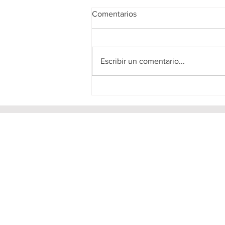
Comentarios
Escribir un comentario...
El patriarca no cae solo: lo que
The Polygamist revela sobre
las lealtades invisibles de una
familia