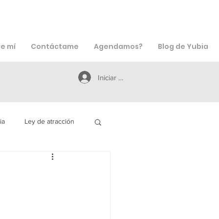
e mí
Contáctame
Agendamos?
Blog de Yubia
Iniciar sesión
ia
Ley de atracción
icciones
Creencias