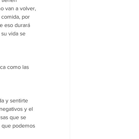
 van a volver, 
 comida, por 
ue eso durará 
su vida se 
ica como las 
a y sentirte 
egativos y el 
sas que se 
 ya que podemos 