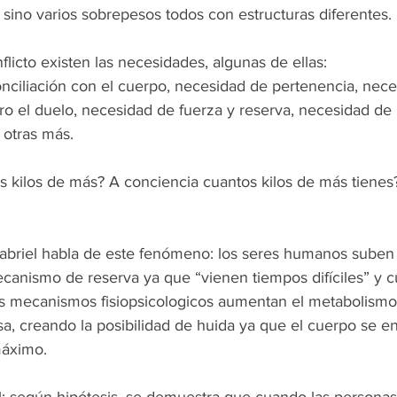
sino varios sobrepesos todos con estructuras diferentes.
icto existen las necesidades, algunas de ellas:
nciliación con el cuerpo, necesidad de pertenencia, nece
tro el duelo, necesidad de fuerza y reserva, necesidad de
e otras más.
 kilos de más? A conciencia cuantos kilos de más tienes
Gabriel habla de este fenómeno: los seres humanos suben
anismo de reserva ya que “vienen tiempos difíciles” y 
os mecanismos fisiopsicologicos aumentan el metabolismo
sa, creando la posibilidad de huida ya que el cuerpo se en
máximo.
 según hipótesis, se demuestra que cuando las personas