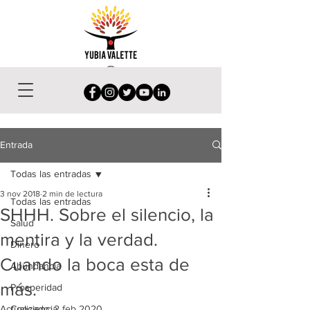
Entrada
Todas las entradas
3 nov 2018
2 min de lectura
Todas las entradas
SHHH. Sobre el silencio, la
Salud
mentira y la verdad.
Dinero
Cuando la boca esta de
Abundancia
más.
Prosperidad
Actualizado:
Conciencia
2 feb 2020