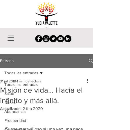
Entrada
Todas las entradas
31 jul 2018
1 min de lectura
Todas las entradas
Misión de vida... Hacia el
Salud
infinito y más allá.
Dinero
Actualizado:
2 feb 2020
Abundancia
Prosperidad
Fuese maravilloso si una vez una nace 
Conciencia