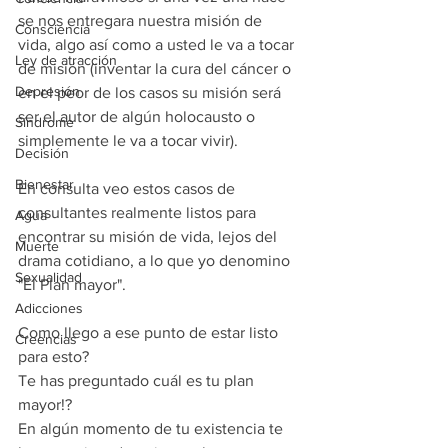
se nos entregara nuestra misión de 
Consciencia
vida, algo así como a usted le va a tocar 
Ley de atracción
de misión (inventar la cura del cáncer o 
Depresión
en el peor de los casos su misión será 
ser el autor de algún holocausto o 
Síndrome
simplemente le va a tocar vivir).
Decisión
Bienestar
En consulta veo estos casos de 
consultantes realmente listos para 
Agua
encontrar su misión de vida, lejos del 
Muerte
drama cotidiano, a lo que yo denomino 
Sexualidad
"El Plan mayor".
Adicciones
Como llego a ese punto de estar listo 
Creencias
para esto?
Te has preguntado cuál es tu plan 
mayor!?
En algún momento de tu existencia te 