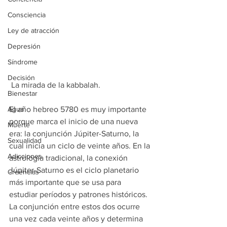
Consciencia
Ley de atracción
Depresión
Síndrome
Decisión
 La mirada de la kabbalah.
Bienestar
Agua
El año hebreo 5780 es muy importante 
porque marca el inicio de una nueva 
Muerte
era: la conjunción Júpiter-Saturno, la 
Sexualidad
cual inicia un ciclo de veinte años. En la 
Adicciones
astrología tradicional, la conexión 
Júpiter-Saturno es el ciclo planetario 
Creencias
más importante que se usa para 
estudiar períodos y patrones históricos. 
La conjunción entre estos dos ocurre 
una vez cada veinte años y determina 