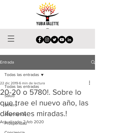
Entrada
Todas las entradas
22 dic 2019
6 min de lectura
Todas las entradas
20-20 o 5780!. Sobre lo
Salud
que trae el nuevo año, las
Dinero
diferentes miradas.!
Abundancia
Actualizado:
2 feb 2020
Prosperidad
Conciencia