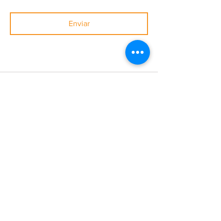
Enviar
Coach-Psicologa Clinica-Ing.
Sistemas
|
Facilitadora-
Conferencista
+1 (829) 344-1166
WhatsApp
yubiavalette@gmail.com
https://www.amazon.com/author/yubiavalet
te