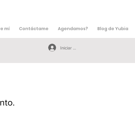
e mí
Contáctame
Agendamos?
Blog de Yubia
Iniciar sesión
nto.