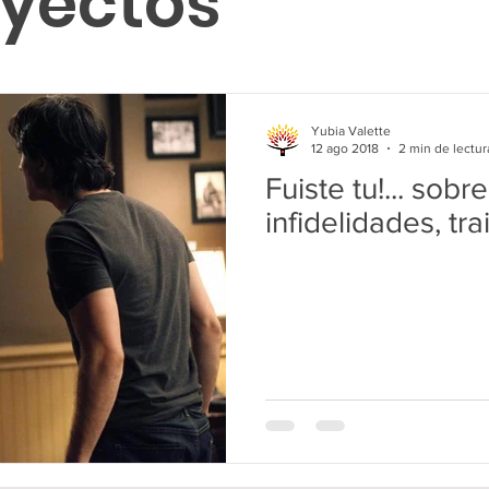
oyectos
Yubia Valette
12 ago 2018
2 min de lectur
Fuiste tu!... sob
infidelidades, tra