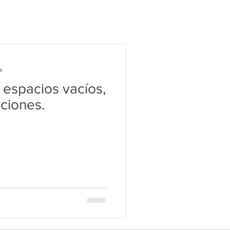
a
re espacios vacíos,
iciones.