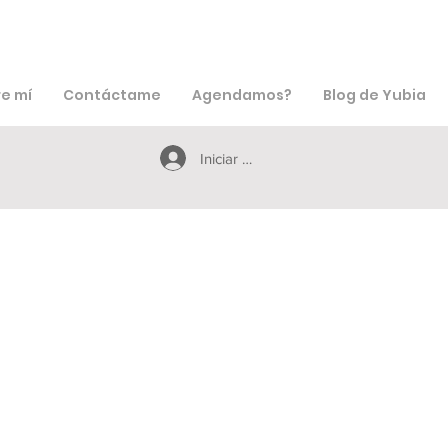
e mí
Contáctame
Agendamos?
Blog de Yubia
Iniciar sesión